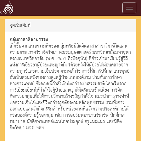
Toggl
navig
จุดเริ่มเดิมที
กลุ่มอาสาคิลานธรรม
เกิดขึ้นจากแนวความคิดของกลุ่มพระนิสิตจิตอาสาสาขาวิชาชีวิตและ
ความตาย ภาควิชาจิตวิทยา คณะมนุษยศาสตร์ มหาวิทยาลัยมหาจุฬา
ลงกรณราชวิทยาลัย (พ.ศ. 2551 ถึงปัจจุบัน) ที่ก้าวเข้ามาเรียนรู้สู่วิถี
แห่งการเยียวยาผู้ป่วยและญาติมิตรด้วยหวังให้ผู้ป่วยได้ผ่อนคลายจาก
ความทุกข์และความเจ็บปวด ตามหลักวิชาการให้การปรึกษาแนวพุทธ
อันเป็นส่วนหนึ่งของการดูแลผู้ป่วยแบบองค์รวม ร่วมกับการรักษา
ทางการแพทย์ ซึ่งขณะนี้กำลังเติบโตอย่างเป็นธรรมชาติ โดยเริ่มจาก
การเยี่ยมเยียนให้กำลังใจผู้ป่วยและญาติมิตรแบบข้างเตียง การจัด
กิจกรรมกลุ่มเพื่อให้การปรึกษาสร้างขวัญกำลังใจ แนะนำการวางท่าที
ต่อความเจ็บไข้และชีวิตอย่างถูกต้องตามหลักพุทธธรรม รวมทั้งการ
ออกแบบและจัดกิจกรรมสำหรับหน่วยงานที่แจ้งความประสงค์ภายใต้
กรอบองค์ความรู้ของกลุ่ม เช่น การอบรมพยาบาลวิชาชีพ นักศึกษา
พยาบาล นักศึกษาแพทย์แผนไทยประยุกต์ ครูแนะแนว และนิสิต
จิตวิทยา มจร. ฯลฯ