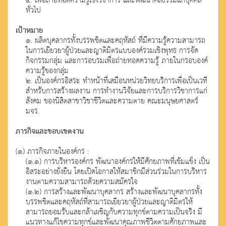
๕. เพื่อถ่ายทอดความรู้เชิงวิชาการ และพัฒนาศีลธรรมแก่บุคคล
ทั่วไป
เป้าหมาย
๑. ผลิตบุคลากรทั้งบรรพชิตและคฤหัสถ์ ที่มีความรู้ความสามารถ
ในการเยียวยาผู้ป่วยและญาติมิตรแบบองค์รวมเชิงพุทธ การจัด
กิจกรรมกลุ่ม และการอบรมเพื่อถ่ายทอดความรู้ ภายในกรอบองค์
ความรู้ของกลุ่ม
๒. เป็นองค์กรอิสระ ทำหน้าที่เสมือนหน่วยวิทยบริการเพื่อเป็นเวที
สำหรับการสร้างผลงาน การทำงานวิจัยและการบริการวิชาการแก่
สังคม ของนิสิตสาขาวิชาชีวิตและความตาย คณะมนุษยศาสตร์
มจร.
ภารกิจและขอบเขตงาน
(๑) ภารกิจภายในองค์กร :
(๑.๑) การบริหารองค์กร พัฒนาองค์กรให้มีศักยภาพที่เข้มแข็ง เป็น
อิสระอย่างยั่งยืน โดยเปิดโอกาสให้สมาชิกมีส่วนร่วมในการบริหาร
งานตามความสามารถด้วยความสมัครใจ
(๑.๒) การสร้างและพัฒนาบุคลากร สร้างและพัฒนาบุคลากรทั้ง
บรรพชิตและคฤหัสถ์ที่สามารถเยียวยาผู้ป่วยและญาติมิตรให้
สามารถยอมรับและกล้าเผชิญกับความทุกข์ตามความเป็นจริง มี
แนวทางแก้ไขความทุกข์และพัฒนาคุณภาพชีวิตตามศักยภาพและ